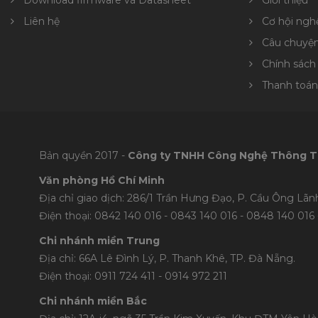
Download firmware và Datasheet
Giới thiệu
Liên hệ
Cơ hội ngh
Câu chuyệ
Chính sách
Thanh toán
Bản quyền 2017 -
Công ty TNHH Công Nghệ Thông T
Văn phòng Hồ Chí Minh
Địa chỉ giao dịch: 286/1 Trần Hưng Đạo, P. Cầu Ông Lãnh
Điện thoại: 0842 140 016 - 0843 140 016 - 0848 1
40 016 
Chi nhánh miền Trung
Địa chỉ: 66A Lê Đình Lý, P. Thanh Khê, TP. Đà Nẵng.
Điện thoại: 0911 724 411 - 0914 972 211
Chi nhánh miền Bắc