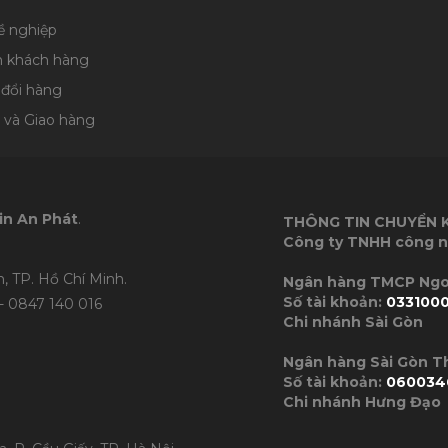
ề nghiệp
n khách hàng
 đổi hàng
 và Giao hàng
in An Phát
.
THÔNG TIN CHUYỂN
Công ty TNHH công n
, TP. Hồ Chí Minh.
Ngân hàng TMC
Số tài khoản:
033100
- 0847 140 016
Chi nhánh Sài Gòn
Ngân hàng Sài Gòn 
Số tài khoản:
060034
Chi nhánh Hưng Đạo