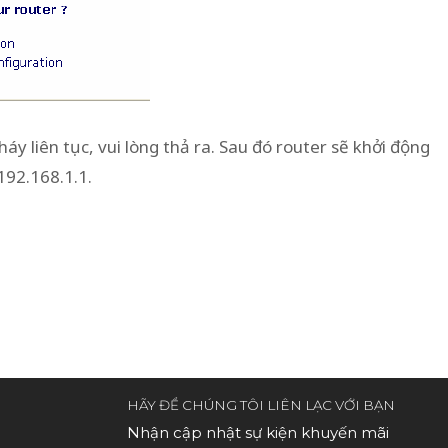
áy liên tục, vui lòng thả ra. Sau đó router sẽ khởi động
192.168.1.1.
HÃY ĐỂ CHÚNG TÔI LIÊN LẠC VỚI BẠN
Nhận cập nhật sự kiện khuyến mãi