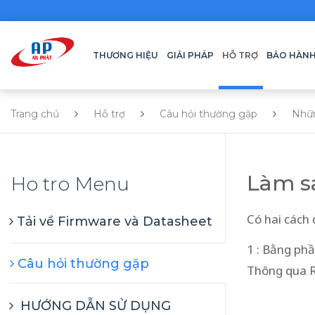
THƯƠNG HIỆU
GIẢI PHÁP
HỖ TRỢ
BẢO HÀN
Trang chủ
Hỗ trợ
Câu hỏi thường gặp
Nhữ
Làm sa
Ho tro Menu
Có hai cách 
Tải về Firmware và Datasheet
1 : Bằng p
Câu hỏi thường gặp
Thông qua R
HƯỚNG DẪN SỬ DỤNG