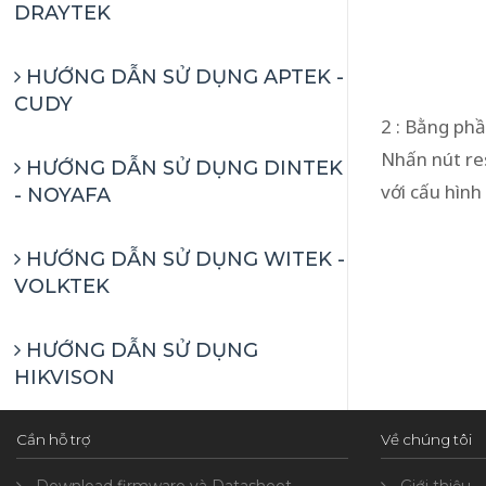
DRAYTEK
HƯỚNG DẪN SỬ DỤNG APTEK -
CUDY
2 : Bằng ph
Nhấn nút res
HƯỚNG DẪN SỬ DỤNG DINTEK
với cấu hình
- NOYAFA
HƯỚNG DẪN SỬ DỤNG WITEK -
VOLKTEK
HƯỚNG DẪN SỬ DỤNG
HIKVISON
Cần hỗ trợ
Về chúng tôi