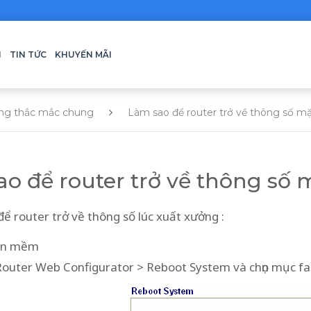
H
TIN TỨC
KHUYẾN MÃI
ng thắc mắc chung
Làm sao để router trở về thông số m
o để router trở về thông số 
để router trở về thông số lúc xuất xưởng :
hần mềm
outer Web Configurator > Reboot System và chọn mục fac