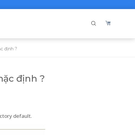
ặc định ?
mặc định ?
tory default.