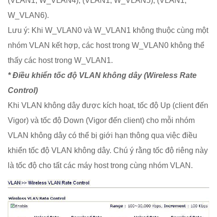
(VLAN1, W_VLAN4), (VLAN1, W_VLAN5), (VLAN1,
W_VLAN6).
Lưu ý: Khi W_VLAN0 và W_VLAN1 không thuộc cùng một
nhóm VLAN kết hợp, các host trong W_VLAN0 không thể
thấy các host trong W_VLAN1.
* Điều khiển tốc độ VLAN không dây (Wireless Rate
Control)
Khi VLAN không dây được kích hoạt, tốc độ Up (client đến
Vigor) và tốc độ Down (Vigor đến client) cho mỗi nhóm
VLAN không dây có thể bị giới hạn thông qua việc điều
khiển tốc độ VLAN không dây. Chú ý rằng tốc độ riêng này
là tốc độ cho tất các máy host trong cùng nhóm VLAN.