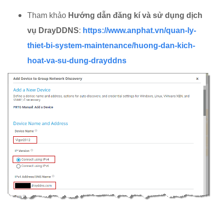
Tham khảo
Hướng dẫn đăng kí và sử dụng dịch
vụ DrayDDNS
:
https://www.anphat.vn/quan-ly-
thiet-bi-system-maintenance/huong-dan-kich-
hoat-va-su-dung-drayddns