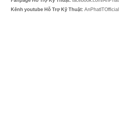
Fanpage Hỗ Trợ Kỹ Thuật:
facebook.com/AnPhat
Kênh youtube Hỗ Trợ Kỹ Thuật:
AnPhatITOfficial