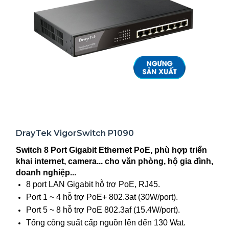
DrayTek VigorSwitch P1090
Switch 8 Port Gigabit Ethernet PoE, phù hợp triển
khai internet, camera... cho văn phòng, hộ gia đình,
doanh nghiệp...
8 port LAN Gigabit hỗ trợ PoE, RJ45.
Port 1 ~ 4 hỗ trợ PoE+ 802.3at (30W/port).
Port 5 ~ 8 hỗ trợ PoE 802.3af (15.4W/port).
Tổng công suất cấp nguồn lên đến 130 Wat.