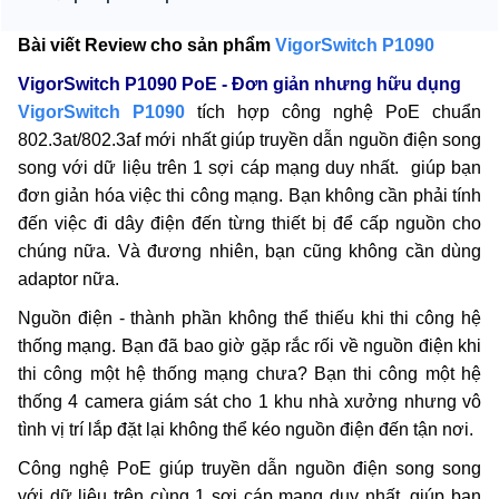
Bài viết Review cho sản phẩm
VigorSwitch P1090
VigorSwitch P1090 PoE - Đơn giản nhưng hữu dụng
VigorSwitch P1090
tích hợp công nghệ PoE chuẩn
802.3at/802.3af mới nhất giúp truyền dẫn nguồn điện song
song với dữ liệu trên 1 sợi cáp mạng duy nhất. giúp bạn
đơn giản hóa việc thi công mạng. Bạn không cần phải tính
đến việc đi dây điện đến từng thiết bị để cấp nguồn cho
chúng nữa. Và đương nhiên, bạn cũng không cần dùng
adaptor nữa.
Nguồn điện - thành phần không thể thiếu khi thi công hệ
thống mạng. Bạn đã bao giờ gặp rắc rối về nguồn điện khi
thi công một hệ thống mạng chưa? Bạn thi công một hệ
thống 4 camera giám sát cho 1 khu nhà xưởng nhưng vô
tình vị trí lắp đặt lại không thể kéo nguồn điện đến tận nơi.
Công nghệ PoE giúp truyền dẫn nguồn điện song song
với dữ liệu trên cùng 1 sợi cáp mạng duy nhất, giúp bạn