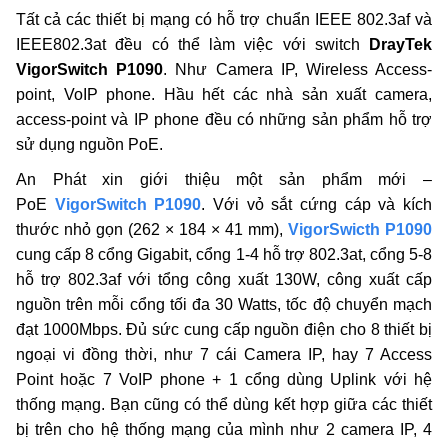
Tất cả các thiết bị mạng có hỗ trợ chuẩn IEEE 802.3af và
IEEE802.3at đều có thể làm việc với switch
DrayTek
VigorSwitch P1090
. Như Camera IP, Wireless Access-
point, VoIP phone. Hầu hết các nhà sản xuất camera,
access-point và IP phone đều có những sản phẩm hỗ trợ
sử dụng nguồn PoE.
An Phát xin giới thiệu một sản phẩm mới –
PoE
VigorSwitch P1090
. Với vỏ sắt cứng cáp và kích
thước nhỏ gọn (262 × 184 × 41 mm),
VigorSwicth P1090
cung cấp 8 cổng Gigabit, cổng 1-4 hỗ trợ 802.3at, cổng 5-8
hỗ trợ 802.3af với tổng công xuất 130W, công xuất cấp
nguồn trên mỗi cổng tối đa 30 Watts, tốc độ chuyển mạch
đạt 1000Mbps. Đủ sức cung cấp nguồn điện cho 8 thiết bị
ngoại vi đồng thời, như 7 cái Camera IP, hay 7 Access
Point hoặc 7 VoIP phone + 1 cổng dùng Uplink với hệ
thống mạng. Bạn cũng có thể dùng kết hợp giữa các thiết
bị trên cho hệ thống mạng của mình như 2 camera IP, 4