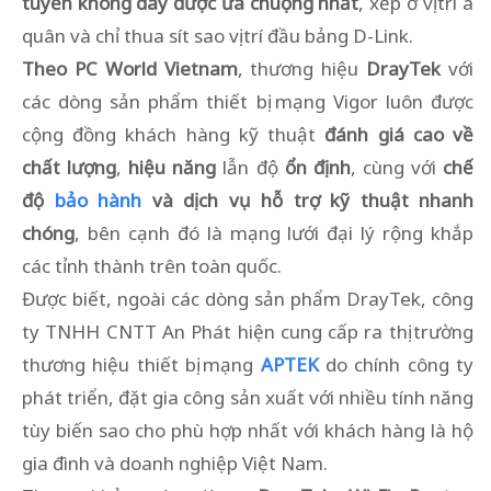
tuyến không dây được ưa chuộng nhất
, xếp ở vị trí á
quân và chỉ thua sít sao vị trí đầu bảng D-Link.
Theo PC World Vietnam
, thương hiệu
DrayTek
với
các dòng sản phẩm thiết bị mạng Vigor luôn được
cộng đồng khách hàng kỹ thuật
đánh giá cao về
chất lượng
,
hiệu năng
lẫn độ
ổn định
, cùng với
chế
độ
bảo hành
và dịch vụ hỗ trợ kỹ thuật nhanh
chóng
, bên cạnh đó là mạng lưới đại lý rộng khắp
các tỉnh thành trên toàn quốc.
Được biết, ngoài các dòng sản phẩm DrayTek, công
ty TNHH CNTT An Phát hiện cung cấp ra thị trường
thương hiệu thiết bị mạng
APTEK
do chính công ty
phát triển, đặt gia công sản xuất với nhiều tính năng
tùy biến sao cho phù hợp nhất với khách hàng là hộ
gia đình và doanh nghiệp Việt Nam.