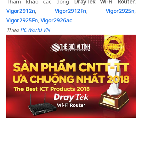
Tham khảo các dòng
DrayTek Wi-Fi Router
:
Vigor2912n
,
Vigor2912Fn
,
Vigor2925n
,
Vigor2925Fn
,
Vigor2926ac
Theo
PCWorld VN