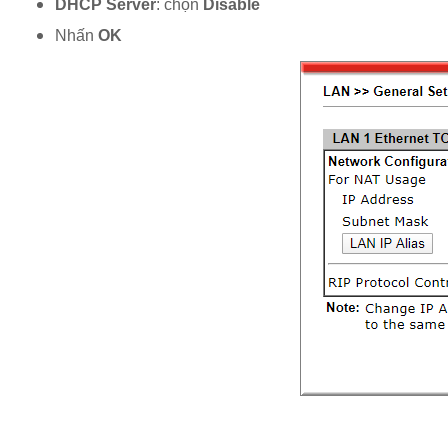
DHCP Server
: chọn
Disable
Nhấn
OK