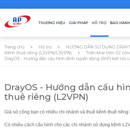
THƯƠNG HIỆU
GIẢI PHÁP
HỖ TRỢ
BẢO HÀN
Trang chủ
Hỗ trợ
HƯỚNG DẪN SỬ DỤNG DRAY
Kênh thuê riêng (L2VPN/L3VPN)
Triển khai trên 02 cổn
DrayOS - Hướng dẫn cấu hình định tuyến động (RIP) kết nối 
DrayOS - Hướng dẫn cấu hìn
thuê riêng (L2VPN)
Giả sử công bạn có nhiều chi nhánh và thuê kênh thuê riêng
Có nhiều cách cấu hình cho các chi nhánh sử dụng kênh L2VP