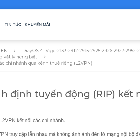
H
TIN TỨC
KHUYẾN MÃI
TEK
DrayOS 4 (Vigor2133-2912-2915-2925-2926-2927-2952-
g vật lý riêng biệt
các chi nhánh qua kênh thuê riêng (L2VPN)
h định tuyến động (RIP) kết 
 L2VPN kết nối các chi nhánh.
N truy cập lẫn nhau mà không ảnh ảnh đến lớ mạng nội bộ đang 