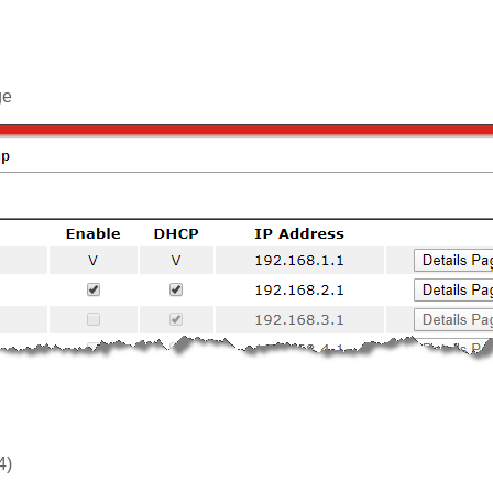
ge
4)