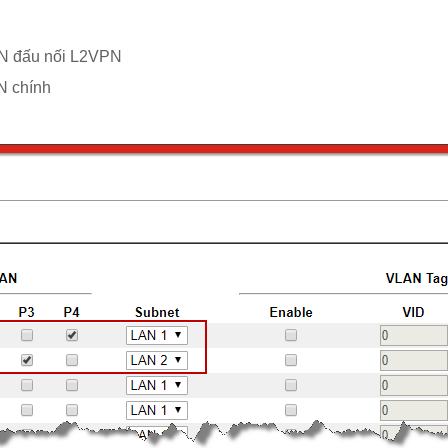
N đấu nối L2VPN
N chính