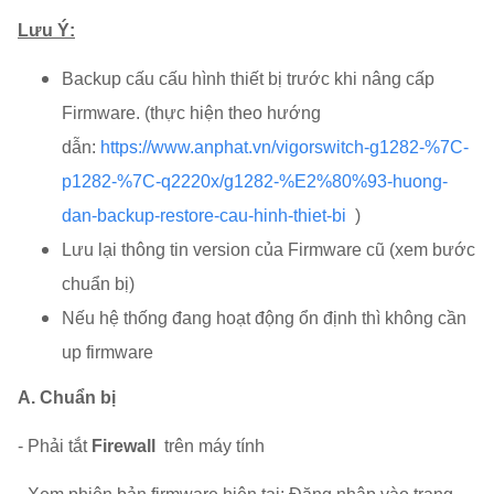
Lưu Ý:
Backup cấu cấu hình thiết bị trước khi nâng cấp
Firmware. (thực hiện theo hướng
dẫn:
https://www.anphat.vn/vigorswitch-g1282-%7C-
p1282-%7C-q2220x/g1282-%E2%80%93-huong-
dan-backup-restore-cau-hinh-thiet-bi
)
Lưu lại thông tin version của Firmware cũ (xem bước
chuẩn bị)
Nếu hệ thống đang hoạt động ổn định thì không cần
up firmware
A. Chuẩn bị
- Phải tắt
Firewall
trên máy tính