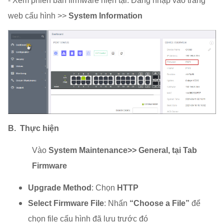
- Xem phiên bản firmware hiện tại: Đăng nhập vào trang
web cấu hình >>
System Information
B. Thực hiện
Vào
System Maintenance>> General, tại Tab
Firmware
Upgrade Method
: Chọn
HTTP
Select Firmware File
: Nhấn
“Choose a File”
để
chọn file cấu hình đã lưu trước đó