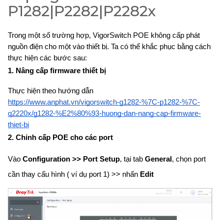
P1282|P2282|P2282x
Trong một số trường hợp, VigorSwitch POE không cấp phát
nguồn điện cho một vào thiết bị. Ta có thể khắc phục bằng cách
thực hiện các bước sau:
1. Nâng cấp firmware thiết bị
Thực hiện theo hướng dẫn
https://www.anphat.vn/vigorswitch-g1282-%7C-p1282-%7C-
q2220x/g1282-%E2%80%93-huong-dan-nang-cap-firmware-
thiet-bi
2. Chỉnh cấp POE cho các port
Vào
Configuration >> Port Setup
, tại tab
General
, chọn port
cần thay cấu hình ( ví dụ port 1) >> nhấn
Edit