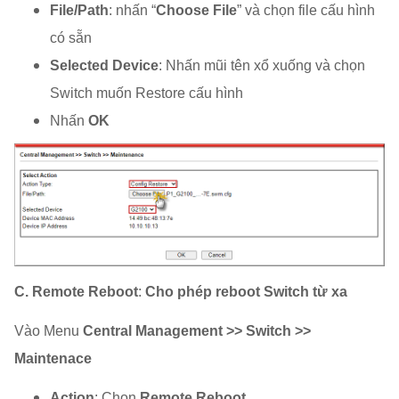
File/Path
: nhấn “
Choose File
” và chọn file cấu hình
có sẵn
Selected Device
: Nhấn mũi tên xổ xuống và chọn
Switch muốn Restore cấu hình
Nhấn
OK
C. Remote Reboot
:
Cho phép reboot Switch từ xa
Vào Menu
Central Management >> Switch >>
Maintenace
Action
: Chọn
Remote Reboot