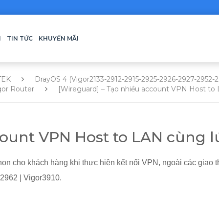
H
TIN TỨC
KHUYẾN MÃI
TEK
DrayOS 4 (Vigor2133-2912-2915-2925-2926-2927-2952-
gor Router
[Wireguard] – Tạo nhiều account VPN Host to
count VPN Host to LAN cùng l
ọn cho khách hàng khi thực hiện kết nối VPN, ngoài các giao
2962 | Vigor3910.