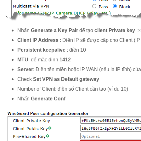
Nhấn
Generate a Key Pair
để tạo
client Private key
>
Client IP Address
: Điền IP sẽ được cấp cho Client (IP
Persistent keepalive
: điền 10
MTU
: để mặc định
1412
Server
: Điền tên miền hoặc IP WAN (nếu là IP tĩnh) của
Check
Set VPN as Default gateway
Number of Client: điền số Client cần tạo (ví dụ 10)
Nhấn
Generate Conf