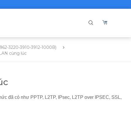
2962-3220-3910-3912-1000B)
 LAN cùng lúc
úc
 thức đã có như PPTP, L2TP, IPsec, L2TP over IPSEC, SSL,