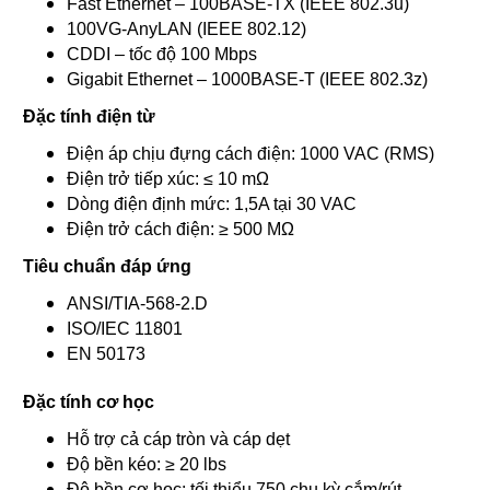
Fast Ethernet – 100BASE-TX (IEEE 802.3u)
100VG-AnyLAN (IEEE 802.12)
CDDI – tốc độ 100 Mbps
Gigabit Ethernet – 1000BASE-T (IEEE 802.3z)
Đặc tính điện từ
Điện áp chịu đựng cách điện: 1000 VAC (RMS)
Điện trở tiếp xúc: ≤ 10 mΩ
Dòng điện định mức: 1,5A tại 30 VAC
Điện trở cách điện: ≥ 500 MΩ
Tiêu chuẩn đáp ứng
ANSI/TIA-568-2.D
ISO/IEC 11801
EN 50173
Đặc tính cơ học
Hỗ trợ cả cáp tròn và cáp dẹt
Độ bền kéo: ≥ 20 lbs
Độ bền cơ học: tối thiểu 750 chu kỳ cắm/rút