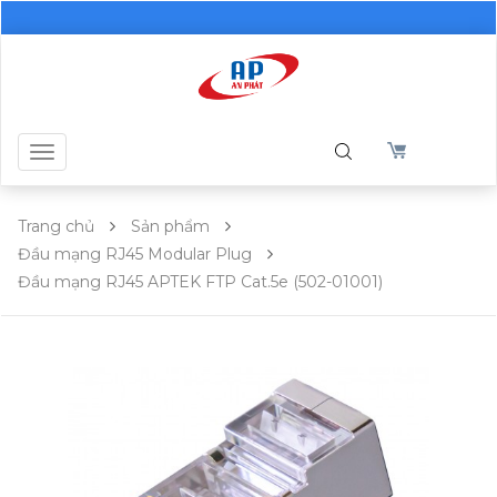
Toggle
navigation
Trang chủ
Sản phẩm
Đầu mạng RJ45 Modular Plug
Đầu mạng RJ45 APTEK FTP Cat.5e (502-01001)