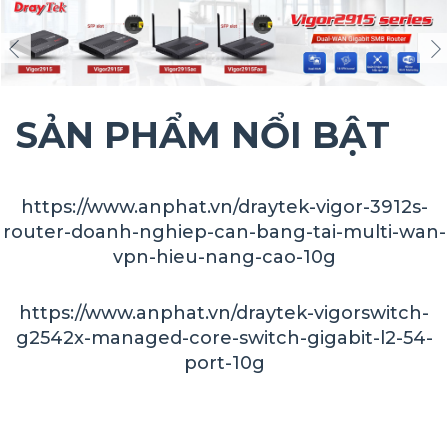
SẢN PHẨM NỔI BẬT
https://www.anphat.vn/draytek-vigor-3912s-
router-doanh-nghiep-can-bang-tai-multi-wan-
vpn-hieu-nang-cao-10g
https://www.anphat.vn/draytek-vigorswitch-
g2542x-managed-core-switch-gigabit-l2-54-
port-10g