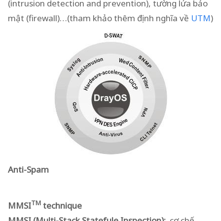
(intrusion detection and prevention), tường lửa bảo
mật (firewall)…(tham khảo thêm định nghĩa về
UTM
)
Anti-Spam
TM
MMSI
technique
MMSI (Multi-Stack Statefule Inspection):
cơ chế