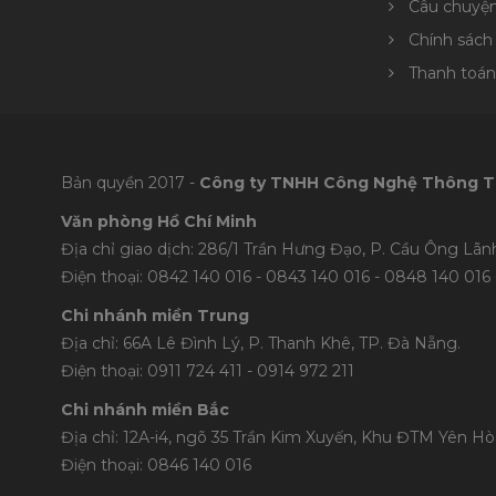
Câu chuyệ
Chính sách
Thanh toán
Bản quyền 2017 -
Công ty TNHH Công Nghệ Thông T
Văn phòng Hồ Chí Minh
Địa chỉ giao dịch: 286/1 Trần Hưng Đạo, P. Cầu Ông Lãnh
Điện thoại: 0842 140 016 - 0843 140 016 - 0848 1
40 016 
Chi nhánh miền Trung
Địa chỉ: 66A Lê Đình Lý, P. Thanh Khê, TP. Đà Nẵng.
Điện thoại: 0911 724 411 - 0914 972 211
Chi nhánh miền Bắc
Địa chỉ: 12A-i4, ngõ 35 Trần Kim Xuyến, Khu ĐTM Yên Hòa
Điện thoại: 0846 140 016