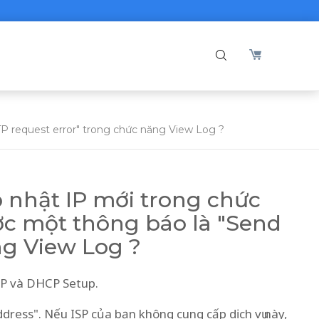
TP request error" trong chức năng View Log ?
p nhật IP mới trong chức
c một thông báo là "Send
ng View Log ?
/IP và DHCP Setup.
dress". Nếu ISP của bạn không cung cấp dịch vụ này,