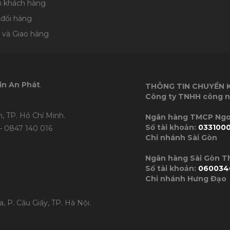
n khách hàng
 đổi hàng
 và Giao hàng
in An Phát
.
THÔNG TIN CHUYỂN
Công ty TNHH công n
, TP. Hồ Chí Minh.
Ngân hàng TMC
Số tài khoản:
033100
- 0847 140 016
Chi nhánh Sài Gòn
Ngân hàng Sài Gòn 
Số tài khoản:
060034
Chi nhánh Hưng Đạo
, P. Cầu Giấy, TP. Hà Nội.