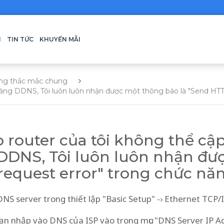
H
TIN TỨC
KHUYẾN MÃI
ng thắc mắc chung
 năng DDNS, Tôi luôn luôn nhận được một thông báo là "Send HT
o router của tôi không thể cậ
DDNS, Tôi luôn luôn nhận đượ
equest error" trong chức nă
DNS server trong thiết lập "Basic Setup" -› Ethernet TCP
ạn nhập vào DNS của ISP vào trong mục "DNS Server IP Ad