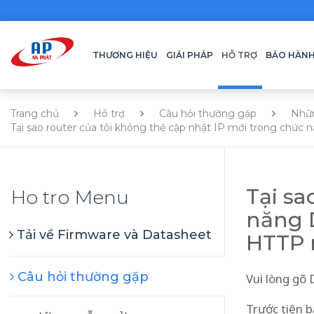
THƯƠNG HIỆU
GIẢI PHÁP
HỖ TRỢ
BẢO HÀN
Trang chủ
Hỗ trợ
Câu hỏi thường gặp
Nhữ
Tại sao router của tôi không thể cập nhật IP mới trong chức
Tại sa
Ho tro Menu
năng 
Tải về Firmware và Datasheet
HTTP r
Câu hỏi thường gặp
Vui lòng gõ 
Trước tiên b