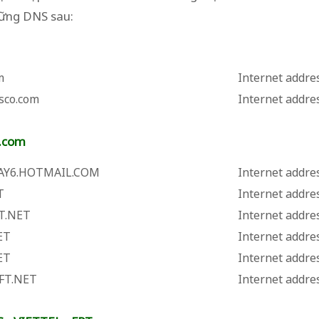
ững DNS sau:
m
Internet addre
sco.com
Internet addre
t.com
AY6.HOTMAIL.COM
Internet addres
T
Internet addre
T.NET
Internet addres
ET
Internet addre
ET
Internet addres
FT.NET
Internet addre