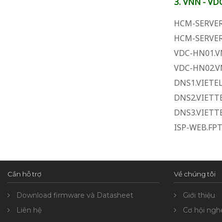
3. VNN - VD
HCM-SERVER
HCM-SERVER
VDC-HN01.V
VDC-HN02.V
DNS1.VIETE
DNS2.VIETT
DNS3.VIETT
ISP-WEB.FPT
Cần hỗ trợ
Về chúng tôi
Download firmware và Datasheet
Giới thiệu
Liên hệ
Cơ hội ngh