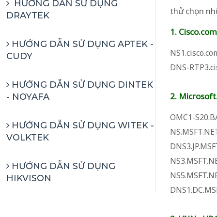
HƯỚNG DẪN SỬ DỤNG
thử chọn nh
DRAYTEK
1. Cisco.com
HƯỚNG DẪN SỬ DỤNG APTEK -
NS1.cisco.co
CUDY
DNS-RTP3.ci
HƯỚNG DẪN SỬ DỤNG DINTEK
2. Microsof
- NOYAFA
OMC1-S20.B
HƯỚNG DẪN SỬ DỤNG WITEK -
NS.MSFT.NE
VOLKTEK
DNS3.JP.MSF
NS3.MSFT.N
HƯỚNG DẪN SỬ DỤNG
NS5.MSFT.N
HIKVISON
DNS1.DC.MS