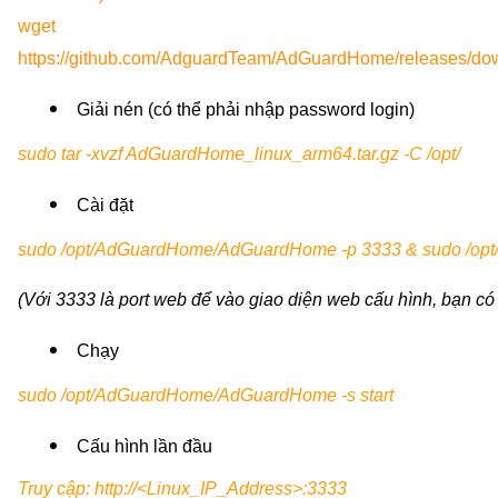
wget
https://github.com/AdguardTeam/AdGuardHome/releases/dow
Giải nén (có thể phải nhập password login)
sudo tar -xvzf AdGuardHome_linux_arm64.tar.gz -C /opt/
Cài đặt
sudo /opt/AdGuardHome/AdGuardHome -p 3333 &
sudo /op
(Với 3333 là port web để vào giao diện web cấu hình, bạn có 
Chạy
sudo /opt/AdGuardHome/AdGuardHome -s start
Cấu hình lần đầu
Truy cập: http://<Linux_IP_Address>:3333