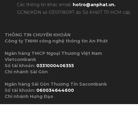
Các thông tin khác email:
hotro@anphat.vn
.
GCNĐKDN số 0310118097 do Sở KHĐT TP.HCM cấp.
THÔNG TIN CHUYỂN KHOẢN
Công ty TNHH công nghệ thông tin An Phát
Ngân hàng TMCP Ngoại Thương Việt Nam
Vietcombank
Số tài khoản:
0331000406355
Chi nhánh Sài Gòn
Ngân hàng Sài Gòn Thương Tín Sacombank
Số tài khoản:
060034644600
Chi nhánh Hưng Đạo