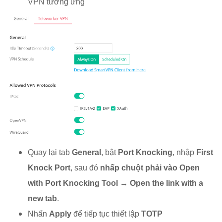
VPN tương ứng
Quay lại tab
General
, bật
Port Knocking
, nhập
First
Knock Port
, sau đó
nhấp chuột phải vào Open
with Port Knocking Tool → Open the link with a
new tab
.
Nhấn
Apply
để tiếp tục thiết lập
TOTP