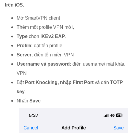
trên iOS.
Mở SmartVPN client
T
hêm một profile VPN mới,
Type
chọn
IKEv2 EAP,
Profile:
đặt tên profile
Server:
điền tên miền VPN
Username và password:
điền username/ mật khẩu
VPN
Bật
Port Knocking, nhập First Port
và dán
TOTP
key.
Nhấn
Save