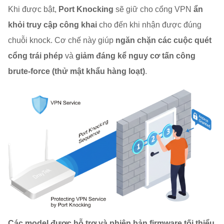
Khi được bật,
Port Knocking
sẽ giữ cho cổng VPN
ẩn
khỏi truy cập công khai
cho đến khi nhận được đúng
chuỗi knock. Cơ chế này giúp
ngăn chặn các cuộc quét
cổng trái phép
và
giảm đáng kể nguy cơ tấn công
brute-force (thử mật khẩu hàng loạt)
.
Các model được hỗ trợ và phiên bản firmware tối thiểu