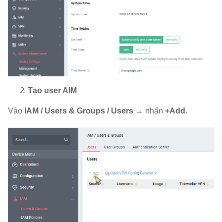
Tạo user AIM
Vào
IAM / Users & Groups / Users
→ nhấn
+Add
.