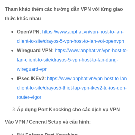
Tham khảo thêm các hướng dẫn VPN với từng giao
thức khác nhau
OpenVPN:
https://www.anphat.vn/vpn-host-to-lan-
client-to-site/drayos-5-vpn-host-to-lan-voi-openvpn
Wireguard VPN:
https://www.anphat.vn/vpn-host-to-
lan-client-to-site/drayos-5-vpn-host-to-lan-dung-
wireguard-vpn
IPsec IKEv2:
https://www.anphat.vn/vpn-host-to-lan-
client-to-site/drayos5-thiet-lap-vpn-ikev2-tu-ios-den-
router-vigor
Áp dụng Port Knocking cho các dịch vụ VPN
Vào VPN / General Setup và cấu hình: