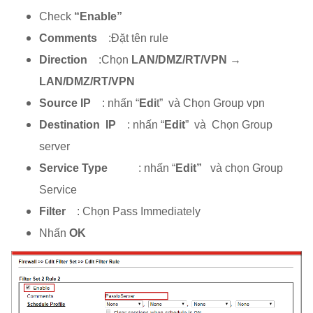
Check
“Enable”
Comments
:Đặt tên rule
Direction
:Chọn
LAN/DMZ/RT/VPN →
LAN/DMZ/RT/VPN
Source IP
: nhấn “
Edi
t” và Chọn Group vpn
Destination IP
: nhấn “
Edit
” và Chọn Group
server
Service Type
: nhấn “
Edit”
và chọn Group
Service
Filter
: Chọn Pass Immediately
Nhấn
OK