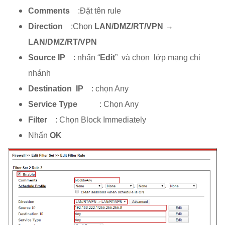
Comments
:Đặt tên rule
Direction
:Chọn
LAN/DMZ/RT/VPN →
LAN/DMZ/RT/VPN
Source IP
: nhấn “
Edit
” và chọn lớp mạng chi
nhánh
Destination IP
: chọn Any
Service Type
: Chọn Any
Filter
: Chọn Block Immediately
Nhấn
OK