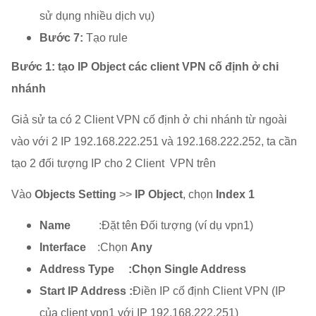
sử dụng nhiều dịch vụ)
Bước 7:
Tạo rule
Bước 1:
tạo IP Object các client VPN cố định ở chi
nhánh
Giả sử ta có 2 Client VPN cố định ở chi nhánh từ ngoài
vào với 2 IP 192.168.222.251 và 192.168.222.252, ta cần
tạo 2 đối tượng IP cho 2 Client VPN trên
Vào
Objects Setting
>>
IP Object
, chọn
Index 1
Name
:Đặt tên Đối tượng (ví dụ vpn1)
Interface
:Chọn
Any
Address Type :Chọn Single Address
Start IP Address :
Điền IP cố định Client VPN (IP
của client vpn1 với IP 192.168.222.251)