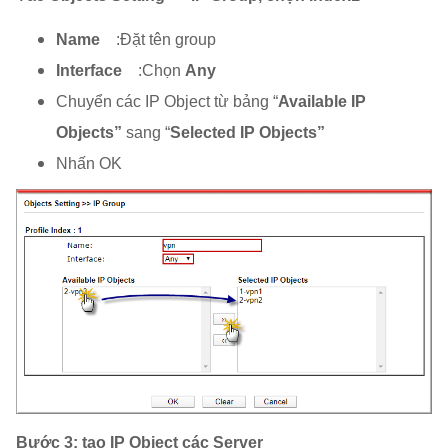
Name
:Đặt tên group
Interface
:Chọn
Any
Chuyển các IP Object từ bảng “
Available IP
Objects”
sang “
Selected IP Objects”
Nhấn OK
Bước 3:
tạo IP Object các Server