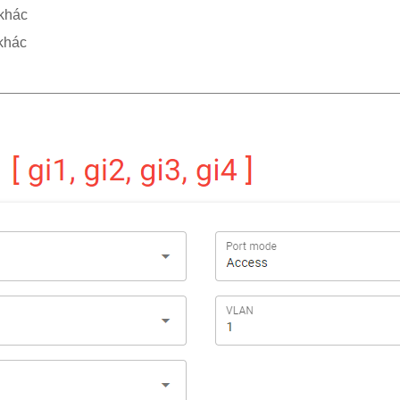
 khác
 khác