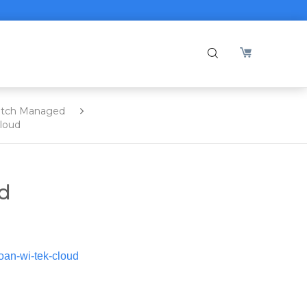
itch Managed
Cloud
d
oan-wi-tek-cloud