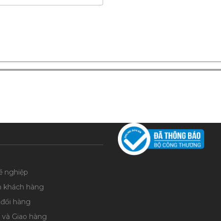
ề nghiệp
n khách hàng
 đổi hàng
 và Giao hàng