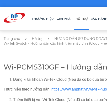
THƯƠNG HIỆU
GIẢI PHÁP
HỖ TRỢ
BẢO HÀN
Trang chủ
Hỗ trợ
HƯỚNG DẪN SỬ DỤNG DRAY
Wi-Tek Switch - Hướng dẫn cấu hình trên máy tính (Cloud Fre
Wi-PCMS310GF – Hướng dẫn b
Đăng kí tài khoản Wi-Tek Cloud (Nếu đã có bỏ qua bướ
Thực hiện theo hướng dẫn:
https://www.anphat.vn/wi-tek-hu
Thêm thiết bị với Wi-Tek Cloud (Nếu đã có bỏ qua bướ