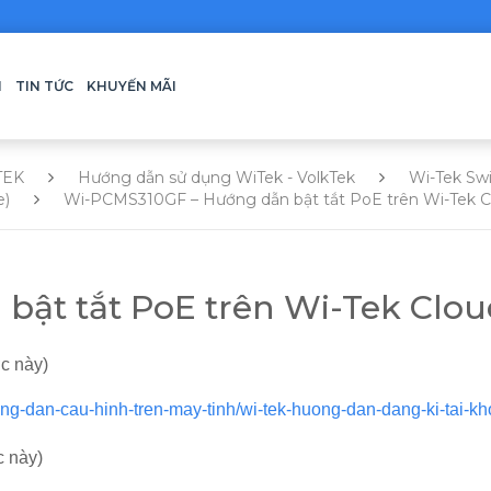
H
TIN TỨC
KHUYẾN MÃI
TEK
Hướng dẫn sử dụng WiTek - VolkTek
Wi-Tek Sw
e)
Wi-PCMS310GF – Hướng dẫn bật tắt PoE trên Wi-Tek 
ật tắt PoE trên Wi-Tek Clou
c này)
ong-dan-cau-hinh-tren-may-tinh/wi-tek-huong-dan-dang-ki-tai-kh
c này)