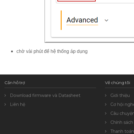
chờ vài phút để hệ thống áp dụng
Cần hỗ trợ
Về chúng tôi
Download firmware và Datasheet
Giới thiệu
Liên hệ
Cơ hội ngh
Câu chuyệ
Chính sách
Thanh toán