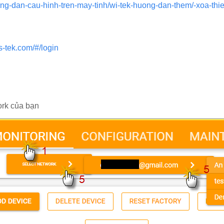
ng-dan-cau-hinh-tren-may-tinh/wi-tek-huong-dan-them/-xoa-thiet
s-tek.com/#/login
rk của bạn