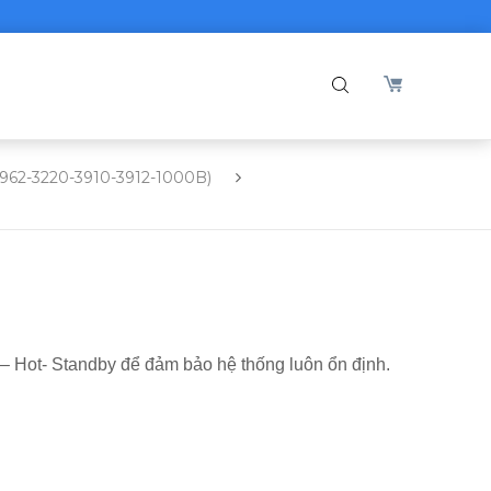
2962-3220-3910-3912-1000B)
e – Hot- Standby để đảm bảo hệ thống luôn ổn định.