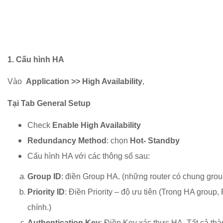
1. Cấu hình HA
Vào
Application >> High Availability
,
Tại Tab General Setup
Check
Enable High Availability
Redundancy Method
: chọn
Hot- Standby
Cấu hình HA với các thông số sau:
Group ID
: điền Group HA. (những router có chung gro
Priority ID
: Điền Priority – độ ưu tiên (Trong HA group, 
chính.)
Authentication Key
: Điền Key xác thực HA. Tất cả th