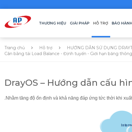
THƯƠNG HIỆU
GIẢI PHÁP
HỖ TRỢ
BẢO HÀN
Trang chủ
Hỗ trợ
HƯỚNG DẪN SỬ DỤNG DRAY
Cân bằng tải Load Balance - Định tuyến - Giới hạn băng thôn
DrayOS – Hướng dẫn cấu hì
.
Nhằm tăng độ ổn định và khả năng đáp ứng tức thời khi xuất 