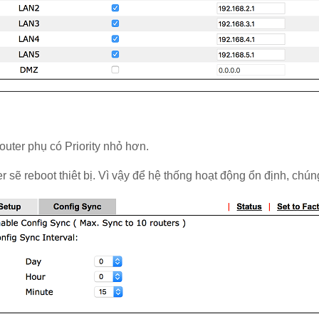
outer phụ có Priority nhỏ hơn.
er sẽ reboot thiêt bị. Vì vậy để hệ thống hoạt động ổn định, chú