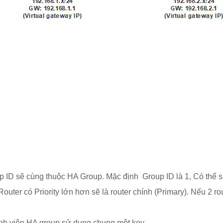
up ID sẽ cùng thuộc HA Group. Mặc định Group ID là 1, Có thể 
Router có Priority lớn hơn sẽ là router chính (Primary). Nếu 2 rou
ành viên HA group sử dụng chung một key.