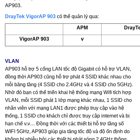
AP903.
DrayTek VigorAP 903
có thể quản lý qua:
APM
DrayTe
VigorAP 903
v
VLAN
AP903 hỗ trợ 5 cổng LAN tốc độ Gigabit có hỗ trợ VLAN,
đồng thời AP903 cũng hỗ trợ phát 4 SSID khác nhau cho
mỗi băng tầng (4 SSID cho 2.4GHz và 4 SSID cho 5GHz).
Nhờ đó bạn có thể triển khai hệ thống mạng Wifi tích hợp
VLAN, mỗi SSID phát 1 lớp mạng khác nhau, 1 SSID cho
nhân viên với mạng LAN1 được phép truy cập vào hệ
thống, 1 SSID cho khách chỉ được truy cập internet và bị
hạn chế v.v… Đồng thời với các thiết bị hỗ trợ tầng số
WIFI 5GHz, AP903 giúp gia tăng tốc độ và độ ổn định do
không bị nhiễu bởi các thiết bị phát sóng 2.4GHz thông