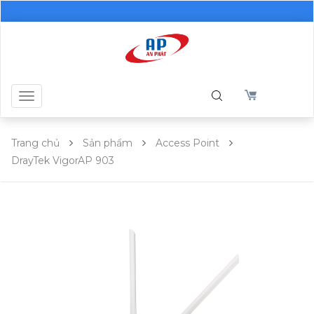
Toggle
navigation
Trang chủ
Sản phẩm
Access Point
DrayTek VigorAP 903